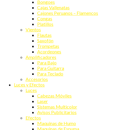
Bongoes
Cajas Vallenatas
Cajones Peruanos – Flamencos
Congas
Platillos
Vientos
Flautas
Saxofón
Trompetas
Acordeones
Amplificadores
Para Bajo
Para Guitarra
Para Teclado
Accesorios
Luces y Efectos
Luces
Cabezas Móviles
Laser
Sistemas Multicolor
Avisos Publicitarios
Efectos
Maquinas de Humo
Maquinas de Espuma