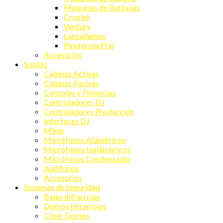
Maquinas de Burbujas
Cryojet
Ventury
Lanzallamas
Pirotecnia Fría
Accesorios
Sonido
Cabinas Activas
Cabinas Pasivas
Consolas y Potencias
Controladores DJ
Controladores Producción
Interfaces DJ
Mixer
Micrófonos Alámbricos
Micrófonos Inalámbricos
Micrófonos Condensador
Audífonos
Accesorios
Sistemas de Seguridad
Balas Infrarrojas
Domos Infrarrojos
Ciber Domos