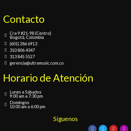
Contacto
Cra 9 #21-98 (Centro)
Bogotá, Colombia
(601) 286 6913
310 806 4347
313 845 5527
gerencia@ultramusic.com.co
Horario de Atención
Lunes a Sábados
9:00 am a 7:30 pm
Domingos
10:00 am a 6:00 pm
Síguenos
F
T
Y
I