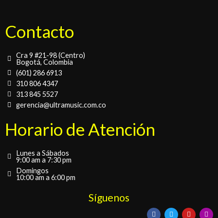
Contacto
Cra 9 #21-98 (Centro)
Bogotá, Colombia
(601) 286 6913
310 806 4347
313 845 5527
gerencia@ultramusic.com.co
Horario de Atención
Lunes a Sábados
9:00 am a 7:30 pm
Domingos
10:00 am a 6:00 pm
Síguenos
F
T
Y
I