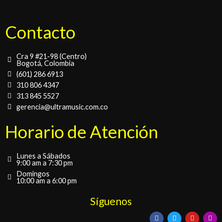
Contacto
Cra 9 #21-98 (Centro)
Bogotá, Colombia
(601) 286 6913
310 806 4347
313 845 5527
gerencia@ultramusic.com.co
Horario de Atención
Lunes a Sábados
9:00 am a 7:30 pm
Domingos
10:00 am a 6:00 pm
Síguenos
F
T
Y
I