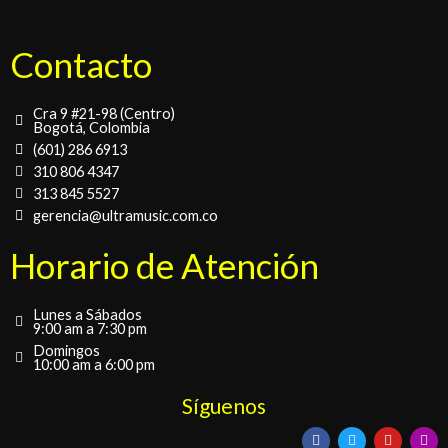
Contacto
Cra 9 #21-98 (Centro)
Bogotá, Colombia
(601) 286 6913
310 806 4347
313 845 5527
gerencia@ultramusic.com.co
Horario de Atención
Lunes a Sábados
9:00 am a 7:30 pm
Domingos
10:00 am a 6:00 pm
Síguenos
F
T
Y
I