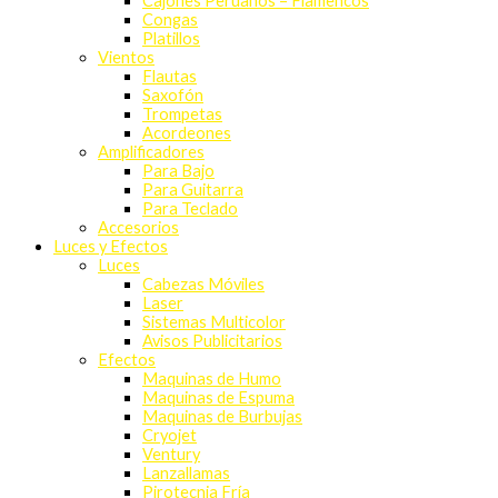
Cajones Peruanos – Flamencos
Congas
Platillos
Vientos
Flautas
Saxofón
Trompetas
Acordeones
Amplificadores
Para Bajo
Para Guitarra
Para Teclado
Accesorios
Luces y Efectos
Luces
Cabezas Móviles
Laser
Sistemas Multicolor
Avisos Publicitarios
Efectos
Maquinas de Humo
Maquinas de Espuma
Maquinas de Burbujas
Cryojet
Ventury
Lanzallamas
Pirotecnia Fría