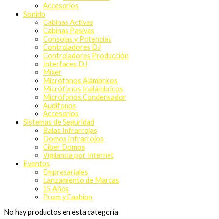
Accesorios
Sonido
Cabinas Activas
Cabinas Pasivas
Consolas y Potencias
Controladores DJ
Controladores Producción
Interfaces DJ
Mixer
Micrófonos Alámbricos
Micrófonos Inalámbricos
Micrófonos Condensador
Audífonos
Accesorios
Sistemas de Seguridad
Balas Infrarrojas
Domos Infrarrojos
Ciber Domos
Vigilancia por Internet
Eventos
Empresariales
Lanzamiento de Marcas
15 Años
Prom y Fashion
No hay productos en esta categoría