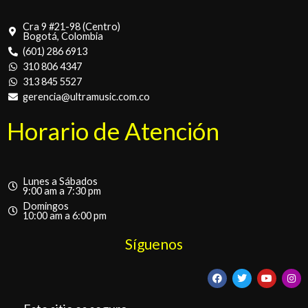
Cra 9 #21-98 (Centro)
Bogotá, Colombia
(601) 286 6913
310 806 4347
313 845 5527
gerencia@ultramusic.com.co
Horario de Atención
Lunes a Sábados
9:00 am a 7:30 pm
Domingos
10:00 am a 6:00 pm
Síguenos
F
T
Y
I
a
w
o
n
c
i
u
s