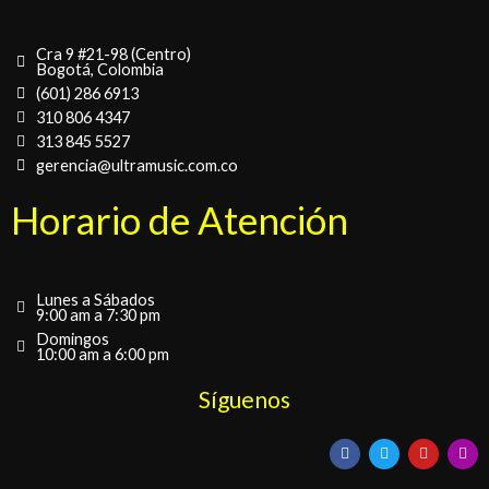
Cra 9 #21-98 (Centro)
Bogotá, Colombia
(601) 286 6913
310 806 4347
313 845 5527
gerencia@ultramusic.com.co
Horario de Atención
Lunes a Sábados
9:00 am a 7:30 pm
Domingos
10:00 am a 6:00 pm
Síguenos
F
T
Y
I
a
w
o
n
c
i
u
s