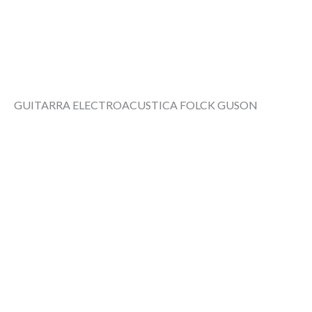
Ir
al
contenido
GUITARRA ELECTROACUSTICA FOLCK GUSON