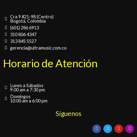
Cra 9 #21-98 (Centro)
Bogotá, Colombia
(601) 286 6913
310 806 4347
313 845 5527
gerencia@ultramusic.com.co
Horario de Atención
Lunes a Sábados
9:00 am a 7:30 pm
Domingos
10:00 am a 6:00 pm
Síguenos
F
T
Y
I
a
w
o
n